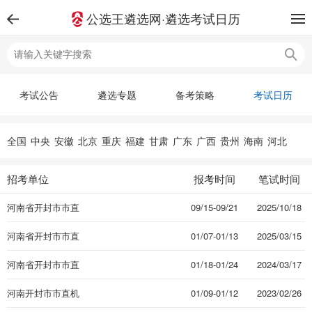
公选王遴选网·遴选考试日历
考试公告
遴选专题
备考策略
考试日历
全国
中央
安徽
北京
重庆
福建
甘肃
广东
广西
贵州
海南
河北
河南
黑龙江
湖北
湖南
吉林
江苏
江西
辽宁
内蒙古
宁夏
青海
招考单位
报考时间
笔试时间
山东
山西
陕西
上海
四川
天津
西藏
新疆
云南
浙江
河南省开封市市直
09/15-09/21
2025/10/18
机关
河南省​开封市市直
01/07-01/13
2025/03/15
机关
河南省开封市市直
01/18-01/24
2024/03/17
机关
河南开封市市直机
01/09-01/12
2023/02/26