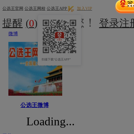
公选王官网
公选王网校
公选王APP
加入VIP
欢迎您！
提醒
(
0
)
登录
注
微博
扫描下载“公选王APP”
公选王微博
Loading...