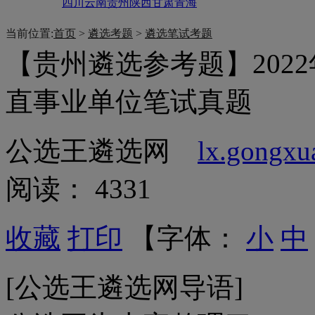
四川
云南
贵州
陕西
甘肃
青海
当前位置:
首页
>
遴选考题
>
遴选笔试考题
【贵州遴选参考题】2022
直事业单位笔试真题
公选王遴选网
lx.gongx
阅读： 4331
收藏
打印
【字体：
小
中
[公选王遴选网导语]