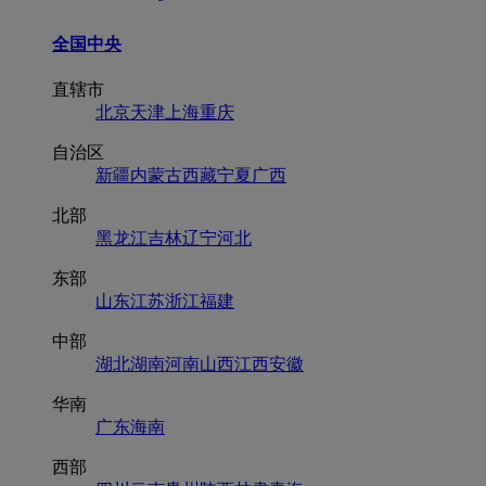
全国
中央
直辖市
北京
天津
上海
重庆
自治区
新疆
内蒙古
西藏
宁夏
广西
北部
黑龙江
吉林
辽宁
河北
东部
山东
江苏
浙江
福建
中部
湖北
湖南
河南
山西
江西
安徽
华南
广东
海南
西部