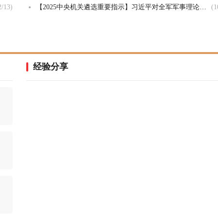
2/13)
【2025中央机关遴选重要指示】习近平对全军军事理论工作会议作出重要指示
(1
经验分享