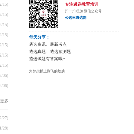
2/15)
专注遴选教育培训
扫一扫或加 微信公众号
2/15)
公选王遴选网
2/15)
2/15)
每天分享：
遴选资讯、最新考点
2/15)
遴选真题、遴选预测题
2/15)
遴选试题有答案哦~
2/15)
为梦想插上腾飞的翅膀
2/06)
2/06)
更多
2/27)
1/28)