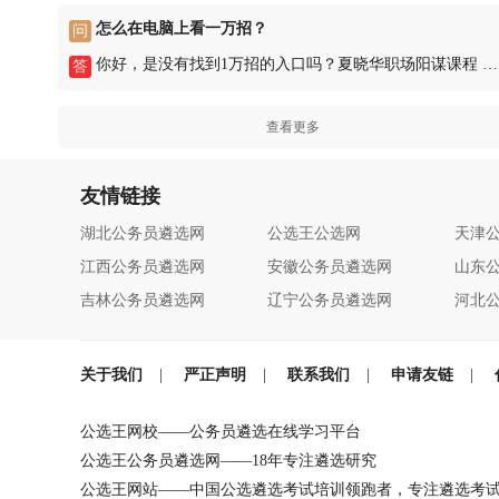
怎么在电脑上看一万招？
问
你好，是没有找到1万招的入口吗？夏晓华职场阳谋课程 http://newedu.gongxuanwa
答
查看更多
友情链接
湖北公务员遴选网
公选王公选网
天津
江西公务员遴选网
安徽公务员遴选网
山东
吉林公务员遴选网
辽宁公务员遴选网
河北
关于我们
|
严正声明
|
联系我们
|
申请友链
|
公选王网校——公务员遴选在线学习平台
公选王公务员遴选网——18年专注遴选研究
公选王网站——中国公选遴选考试培训领跑者，专注遴选考