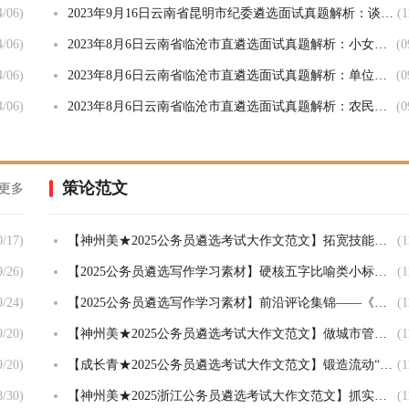
4/06)
2023年9月16日云南省昆明市纪委遴选面试真题解析：谈谈你对“坚持一体推进不敢腐、不能腐、不想腐”的理解
(1
4/06)
2023年8月6日云南省临沧市直遴选面试真题解析：小女孩穿着暴露，老师向家长反映，家长却不以为然，你怎么看？
(0
4/06)
2023年8月6日云南省临沧市直遴选面试真题解析：单位组织开展“员工进步奖”颁发活动，你怎么组织？
(0
4/06)
2023年8月6日云南省临沧市直遴选面试真题解析：农民工因拖欠工资上访导致道路交通堵塞，你怎么处理？
(0
策论范文
更多
0/17)
【神州美★2025公务员遴选考试大作文范文】拓宽技能成才赛道，让技能人才“破圈出彩”
(1
9/26)
【2025公务员遴选写作学习素材】硬核五字比喻类小标题，超实用！
(1
9/24)
【2025公务员遴选写作学习素材】前沿评论集锦——《中国组织人事报》评论合集
(1
9/20)
【神州美★2025公务员遴选考试大作文范文】​做城市管理的“绣花师”
(1
9/20)
【成长青★2025公务员遴选考试大作文范文】锻造流动“先锋链”
(1
8/30)
【神州美★2025浙江公务员遴选考试大作文范文】抓实特色载体，书写平安新篇章
(1