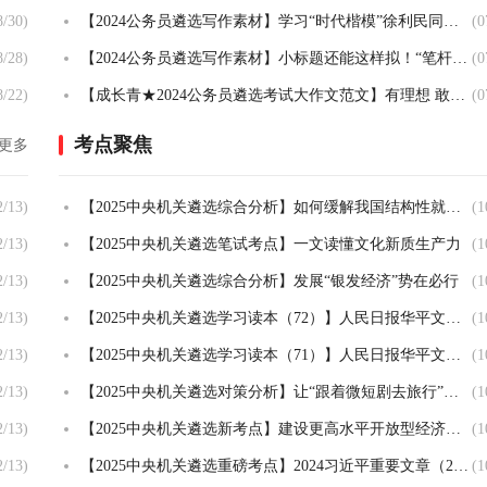
8/30)
【2024公务员遴选写作素材】学习“时代楷模”徐利民同志 | 人，要做一粒好种子
(0
8/28)
【2024公务员遴选写作素材】小标题还能这样拟！“笔杆”型领导给笔杆们的精彩寄语！
(0
8/22)
【成长青★2024公务员遴选考试大作文范文】有理想 敢担当 能吃苦 肯奋斗 争做新时代好青年
(0
考点聚焦
更多
2/13)
【2025中央机关遴选综合分析】如何缓解我国结构性就业矛盾？
(1
2/13)
【2025中央机关遴选笔试考点】一文读懂文化新质生产力
(1
2/13)
【2025中央机关遴选综合分析】发展“银发经济”势在必行
(1
2/13)
【2025中央机关遴选学习读本（72）】人民日报华平文章：管住手脚与放开手脚
(1
2/13)
【2025中央机关遴选学习读本（71）】人民日报华平文章：科技创新与产业创新
(1
2/13)
【2025中央机关遴选对策分析】让“跟着微短剧去旅行”成为文旅新风尚
(1
2/13)
【2025中央机关遴选新考点】建设更高水平开放型经济新体制
(1
2/13)
【2025中央机关遴选重磅考点】2024习近平重要文章（20）：在文艺工作座谈会上的讲话（全文批注）
(1