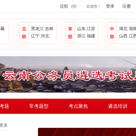
提醒
(
0
)
登录
注册
欢迎您！
西藏
黑龙江
吉林
山东
江苏
湖北
湖
北
东
中
辽宁
河北
浙江
福建
山西
江
部
部
部
考题
常考题型
考点聚焦
遴选培训
更多