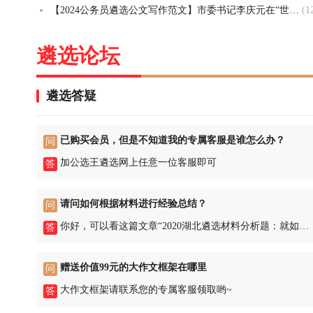
【2024公务员遴选公文写作范文】市委书记李庆元在“世界文化遗产——普洱景迈山古茶林文化景观”揭牌仪式上的致辞
(1
遴选论坛
遴选答疑
已购买会员，但是不知道我的专属客服是谁怎么办？
问
加公选王遴选网上任意一位客服即可
答
请问如何根据材料进行经验总结？
问
你好，可以看这篇文章“2020湖北遴选材料分析题：就如何巩固脱贫攻坚成果从政府层面提出对策建议” h
答
赠送价值99元的大作文框架在哪里
问
大作文框架请联系您的专属客服领取哟~
答