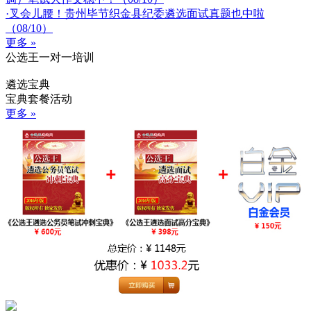
·叉会儿腰！贵州毕节织金县纪委遴选面试真题也中啦
（08/10）
更多 »
公选王一对一培训
遴选宝典
宝典套餐活动
更多 »