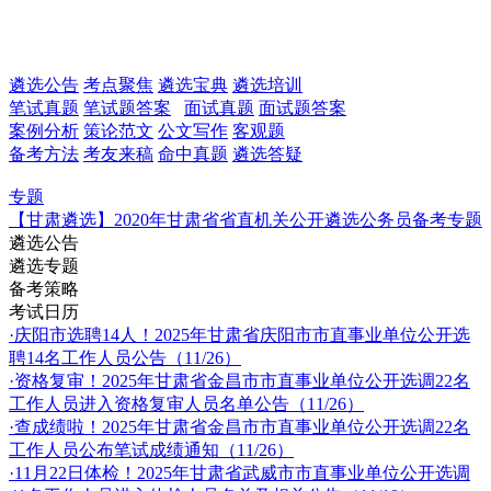
遴选公告
考点聚焦
遴选宝典
遴选培训
笔试真题
笔试题答案
面试真题
面试题答案
案例分析
策论范文
公文写作
客观题
备考方法
考友来稿
命中真题
遴选答疑
专题
【甘肃遴选】2020年甘肃省省直机关公开遴选公务员备考专题
遴选公告
遴选专题
备考策略
考试日历
·庆阳市选聘14人！2025年甘肃省庆阳市市直事业单位公开选
聘14名工作人员公告（11/26）
·资格复审！2025年甘肃省​金昌市市直事业单位公开选调22名
工作人员进入资格复审人员名单公告（11/26）
·查成绩啦！2025年甘肃省​金昌市市直事业单位公开选调22名
工作人员公布笔试成绩通知（11/26）
·11月22日体检！2025年甘肃省武威市市直事业单位公开选调