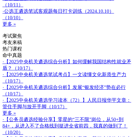
（10/11）
·公选王遴选笔试客观题每日打卡训练（2024.10.10）
（10/10）
更多 »
考试聚焦
考友来稿
热门课程
命中真题
·【2025中央机关遴选综合分析】如何缓解我国结构性就业矛
盾？（10/17）
·【2025中央机关遴选笔试考点】一文读懂文化新质生产力
（10/17）
·【2025中央机关遴选综合分析】发展“银发经济”势在必行
（10/17）
·【2025中央机关遴选学习读本（72）】人民日报华平文章：
管住手脚与放开手脚（10/17）
更多 »
·【公务员遴选经验分享】零星的“三不限”岗位，从50+到
84+，从进入不了合格线到挺进全省前四，我真的做到了！
（10/20）