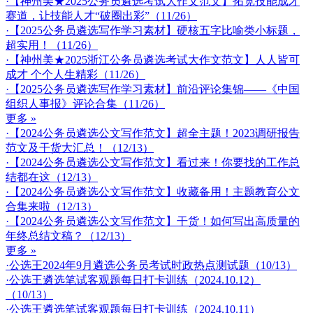
·【神州美★2025公务员遴选考试大作文范文】拓宽技能成才
赛道，让技能人才“破圈出彩”（11/26）
·【2025公务员遴选写作学习素材】硬核五字比喻类小标题，
超实用！（11/26）
·【神州美★2025浙江公务员遴选考试大作文范文】人人皆可
成才 个个人生精彩（11/26）
·【2025公务员遴选写作学习素材】前沿评论集锦——《中国
组织人事报》评论合集（11/26）
更多 »
·【2024公务员遴选公文写作范文】超全主题！2023调研报告
范文及干货大汇总！（12/13）
·【2024公务员遴选公文写作范文】看过来！你要找的工作总
结都在这（12/13）
·【2024公务员遴选公文写作范文】收藏备用！主题教育公文
合集来啦（12/13）
·【2024公务员遴选公文写作范文】干货！如何写出高质量的
年终总结文稿？（12/13）
更多 »
·公选王2024年9月遴选公务员考试时政热点测试题（10/13）
·公选王遴选笔试客观题每日打卡训练（2024.10.12）
（10/13）
·公选王遴选笔试客观题每日打卡训练（2024.10.11）