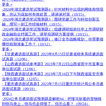
更多 »
·2024年湖北遴选笔试预测题4：针对材料中出现的网络舆情现
象，你认为该如何有效处置，请谈谈对策（10/15）
·2024年湖北遴选笔试预测题3：围绕党建工作与科技创新互
融，撰写一则工作经验材料（10/15）
·2024年湖北遴选笔试预测题2：组建调研组前往毕上市调研财
政金融助企纾困工作，请草拟调研方案提纲（10/15）
·2024年湖北遴选笔试预测题1：修订全市战略规划，你需要做
哪些前期准备工作？（10/12）
更多 »
·【甘肃遴选面试真题】2023年8月15日甘肃省税务系统遴选面
试真题（12/06）
·【山西遴选面试参考题】2023年7月22日山西省晋中市直事业
单位面试题（12/06）
·【陕西遴选面试参考题】2023年7月16日下午陕西省延安市事
业单位面试题（12/05）
·【重庆遴选面试真题】2023年7月15日重庆市统计局公务员遴
选面试真题（09/19）
更多 »
·2024公务员遴选面试预测题及解析64：把慢马驮着的货物移
到快马身上，快马也走得慢了。你怎么看？（09/24）