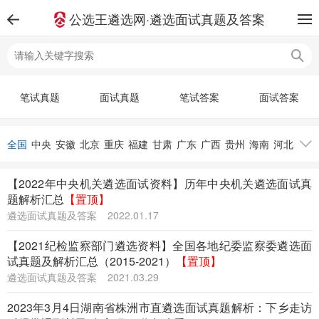
公选王遴选网·遴选面试真题及答案
笔试真题
面试真题
笔试答案
面试答案
全国
中央
安徽
北京
重庆
福建
甘肃
广东
广西
贵州
海南
河北
河南
黑龙江
湖北
湖南
吉林
江苏
江西
辽宁
内蒙古
宁夏
青海
【2022年中央机关遴选面试资料】历年中央机关遴选面试真
山东
山西
陕西
上海
四川
天津
西藏
新疆
云南
浙江
题解析汇总
【置顶】
遴选面试真题及答案
2022.01.17
【2021纪检监察部门遴选资料】全国各地纪委监察委遴选面
试真题及解析汇总（2015-2021）
【置顶】
遴选面试真题及答案
2021.03.29
2023年3月4日湖南省株洲市直遴选面试真题解析：下乡走访