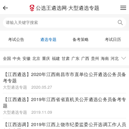
公选王遴选网·大型遴选专题
考试公告
遴选专题
备考策略
考试日历
全国
中央
安徽
北京
重庆
福建
甘肃
广东
广西
贵州
海南
河北
河南
黑龙江
湖北
湖南
吉林
江苏
江西
辽宁
内蒙古
宁夏
青海
【江西遴选】2020年江西南昌市市直单位公开遴选公务员备
山东
山西
陕西
上海
四川
天津
西藏
新疆
云南
浙江
考专题
大型遴选专题
2020.05.27
【江西遴选】2019年江西省省直机关公开遴选公务员备考专
题
大型遴选专题
2019.11.09
【江西选调】2019年江西上饶市纪委监委公开选调工作人员