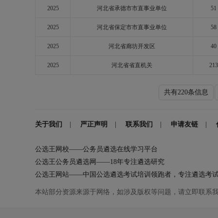
2025
河北省承德市市直事业单位
51
2025
河北省保定市市直事业单位
58
2025
河北省廊坊开发区
40
2025
河北省省直机关
213
共有220条信息
关于我们
|
严正声明
|
联系我们
|
申请友链
|
公选王网校——公务员遴选在线学习平台
公选王公务员遴选网——18年专注遴选研究
公选王网站——中国公选遴选考试培训领跑者，专注遴选考
本站部分资源来源于网络，如涉及版权等问题，请立即联系