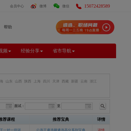
15072428589
会员中心
微博
微信
帮助
视频
经验分享
省市导航
海
山东
山西
陕西
上海
四川
天津
西藏
新疆
云南
浙江
面试：
至
推荐课程
推荐宝典
详情
王一对一培训
公选王遴选网遴选高分系列宝典
详情