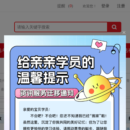
提醒
(
0
)
登录
注册
欢迎您！
选考题
常考题型
考点聚焦
遴选培训
遴选
贵州
海南
河北
河南
黑龙江
湖北
湖南
吉林
江苏
江西
辽宁
内蒙古
宁夏
青
秦皇岛市
石家庄市
唐山市
邢台市
张家口市
至
笔试：
至
数
报名时间
笔试时间
面试时间
09/04至09/07
2025/09/13
公选