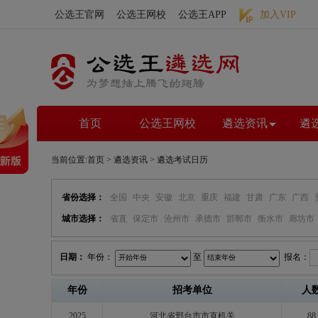
公选王官网
公选王网校
公选王APP
加入VIP
首页
公选王网校
遴选资讯
遴
当前位置:
首页
>
遴选资讯
> 遴选考试日历
省份选择：
全国
中央
安徽
北京
重庆
福建
甘肃
广东
广西
城市选择：
省直
保定市
沧州市
承德市
邯郸市
衡水市
廊坊市
日期：
年份：
至
报名：
年份
招考单位
人
2025
河北省邢台市市直机关
88