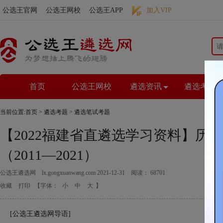
公选王官网
公选王网校
公选王APP
加入VIP
首页
公选王网校
遴选资讯
遴选考题
当前位置:
首页
>
遴选考题
>
遴选笔试考题
【2022福建省直遴选学习资料】历
（2011—2021）
公选王遴选网
lx.gongxuanwang.com
2021-12-31 阅读： 68701
收藏
打印
【字体：
小
中
大
】
[公选王遴选网导语]